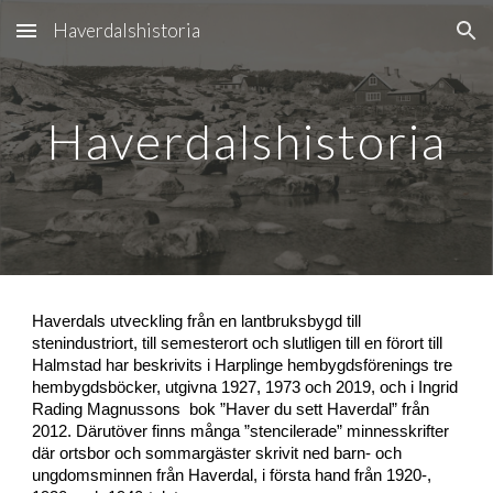
Haverdalshistoria
Skip to main content
Skip to navigation
Haverdalshistoria
Haverdals utveckling från en lantbruksbygd till
stenindustriort, till semesterort och slutligen till en förort till
Halmstad har beskrivits i Harplinge hembygdsförenings tre
hembygdsböcker, utgivna 1927, 1973 och 2019, och i Ingrid
Rading Magnussons bok ”Haver du sett Haverdal” från
2012. Därutöver finns många ”stencilerade” minnesskrifter
där ortsbor och sommargäster skrivit ned barn- och
ungdomsminnen från Haverdal, i första hand från 1920-,