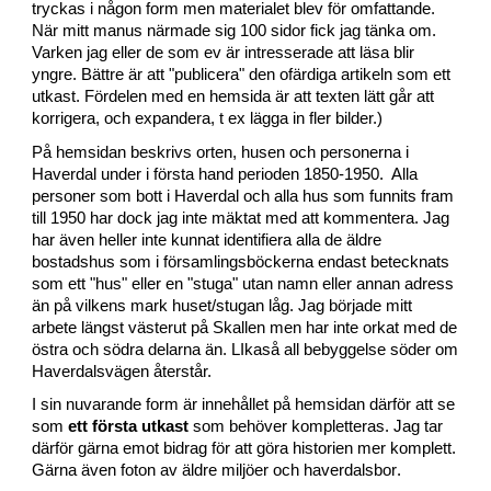
tryckas i någon form men materialet blev för omfattande.
När mitt manus närmade sig 100 sidor fick jag tänka om.
Varken jag eller de som ev är intresserade att läsa blir
yngre. Bättre är att "publicera" den ofärdiga artikeln som ett
utkast. Fördelen med en hemsida är att texten lätt går att
korrigera, och expandera, t ex lägga in fler bilder.)
På hemsidan beskrivs orten, husen och personerna i
Haverdal under i första hand perioden 1850-1950. Alla
personer som bott i Haverdal och alla hus som funnits fram
till 1950 har dock jag inte mäktat med att kommentera. Jag
har även heller inte kunnat identifiera alla de äldre
bostadshus som i församlingsböckerna endast betecknats
som ett "hus" eller en "stuga" utan namn eller annan adress
än på vilkens mark huset/stugan låg. Jag började mitt
arbete längst västerut på Skallen men har inte orkat med de
östra och södra delarna än. LIkaså all bebyggelse söder om
Haverdalsvägen återstår.
I sin nuvarande form är innehållet på hemsidan därför att se
som
ett första utkast
som behöver kompletteras.
Jag tar
därför gärna emot bidrag
för att göra historien mer komplett.
Gärna även foton av äldre miljöer och haverdalsbor
.