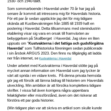
1930- och 1940-talet.
Som sommarboende i Haverdal under 70 år har jag på
senare år kommit att intressera mig för Haverdals historia.
För ett par år sedan upptäckte jag det för mig tidigare
okända att Kustbevakningen från 1885 till 1939
haft en
postering i Haverdal.
Detta tillsammans med stenindustrin
etablering visar sig vara en orsak till framväxten av
bebyggelsen på Skallberget i Haverdal. Jag skev en liten
uppsats om "
Kustvakterna i det fattiga och gudsförgätna
Haverdal
" som Tullhistoriska föreningen sedan publicerade
i sin årsbok ARGUS 2023. Den finns nu tillgänglig att ladda
ner från internet, se
Kustvakterna i Haverdal
Under arbetet med Kustvakterna i Haverdal stötte jag på
mycket annan information om Haverdal som jag tycker är
värt att sprida i en vidare krets. På denna privata hemsida
gör jag ett försök att lämna bidrag till historien om Haverdals
utveckling. Min ambition är att försöka komplettera tidigare
skrifter. I vissa fall även korrigera några uppenbara
felaktigheter eller missförstånd, även om det riskerar att
förstöra ett par goda historier.
(Min tidigare plan var att skriva en artikel som skulle kunde