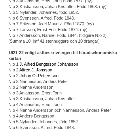
N:o 3 Aniansson, Ernst Torin Född 1877. (ny)
N:o 3 Kristiansson, Johan Kristoffer. Född 1868. (ny)
N:o 5 Nylander, Johannes, född 1852.
N:o 6 Svensson, Alfred. Född 1848.
N:o 7 Eriksson, Axel Mauritz. Född 1870. (ny)
N:o 7 Larsson, Ernst Fritz Född 1874. (ny)
N:o 7 Andersson, Nanne. Född 1844. (tidigare N:o 2)
(Summa 10, jmf 41 stenhuggare och 10 drängar)
1921-22 enligt aktbeskrivningen till häradsekonomiska
kartan
N:o 1
J. Alfred Bengtsson Johansson
N:o 2
Alfred J. Jönsson
N:o 2
Johan O. Pettersson
N:o 2 Nannesson, Anders Peter
N:o 2 Nanne Andersson
N:o 3 Aniansson, Ernst Torin
N:o 3 Kristiansson, Johan Kristoffer.
N:o 4 Aniansson, Ernst Torin
N:o 4 Nanne Andersson och Nannesson, Anders Peter
N:o 4 Anders Bengtsson
N:o 5 Nylander, Johannes, född 1852.
N:o 6 Svensson, Alfred. Född 1848.