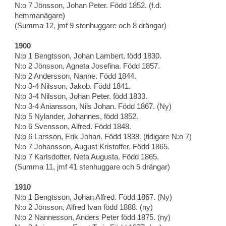
N:o 7 Jönsson, Johan Peter. Född 1852. (f.d.
hemmanägare)
(Summa 12, jmf 9 stenhuggare och 8 drängar)
1900
N:o 1 Bengtsson, Johan Lambert. född 1830.
N:o 2 Jönsson, Agneta Josefina. Född 1857.
N:o 2 Andersson, Nanne. Född 1844.
N:o 3-4 Nilsson, Jakob. Född 1841.
N:o 3-4 Nilsson, Johan Peter. född 1833.
N:o 3-4 Aniansson, Nils Johan. Född 1867. (Ny)
N:o 5 Nylander, Johannes, född 1852.
N:o 6 Svensson, Alfred. Född 1848.
N:o 6 Larsson, Erik Johan. Född 1838. (tidigare N:o 7)
N:o 7 Johansson, August Kristoffer. Född 1865.
N:o 7 Karlsdotter, Neta Augusta. Född 1865.
(Summa 11, jmf 41 stenhuggare och 5 drängar)
1910
N:o 1 Bengtsson, Johan Alfred. Född 1867. (Ny)
N:o 2 Jönsson, Alfred Ivan född 1888. (ny)
N:o 2 Nannesson, Anders Peter född 1875. (ny)