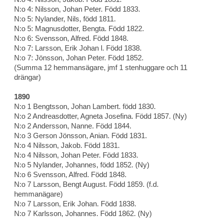
N:o 4: Nilsson, Johan Peter. Född 1833.
N:o 5: Nylander, Nils, född 1811.
N:o 5: Magnusdotter, Bengta. Född 1822.
N:o 6: Svensson, Alfred. Född 1848.
N:o 7: Larsson, Erik Johan l. Född 1838.
N:o 7: Jönsson, Johan Peter. Född 1852.
(Summa 12 hemmansägare, jmf 1 stenhuggare och 11
drängar)
1890
N:o 1 Bengtsson, Johan Lambert. född 1830.
N:o 2 Andreasdotter, Agneta Josefina. Född 1857. (Ny)
N:o 2 Andersson, Nanne. Född 1844.
N:o 3 Gerson Jönsson, Anian. Född 1831.
N:o 4 Nilsson, Jakob. Född 1831.
N:o 4 Nilsson, Johan Peter. Född 1833.
N:o 5 Nylander, Johannes, född 1852. (Ny)
N:o 6 Svensson, Alfred. Född 1848.
N:o 7 Larsson, Bengt August. Född 1859. (f.d.
hemmanägare)
N:o 7 Larsson, Erik Johan. Född 1838.
N:o 7 Karlsson, Johannes. Född 1862. (Ny)