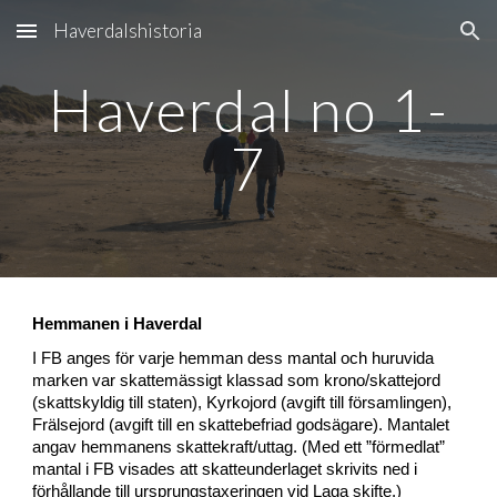
Haverdalshistoria
Skip to main content
Skip to navigation
Haverdal no 1-
7
Hemmanen i Haverdal
I FB anges för varje hemman dess mantal och huruvida
marken var skattemässigt klassad som krono/skattejord
(skattskyldig till staten), Kyrkojord (avgift till församlingen),
Frälsejord (avgift till en skattebefriad godsägare). Mantalet
angav hemmanens skattekraft/uttag. (Med ett ”förmedlat”
mantal i FB visades att skatteunderlaget skrivits ned i
förhållande till ursprungstaxeringen vid Laga skifte.)