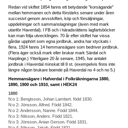
Redan vid skiftet 1854 fanns ett betydande ”korsägande”
mellan hemmanen och detta förstärks senare under åren
succesivt genom arvsskiften, köp och försäljningar,
uppdelningar och sammanslagningar (även med mark
utanför Haverdal). I FB och i häradsrättens lagfartsböcker
kan man följa utvecklingen. 70 år efter skiftet har vissa
gårdar upphört som egna jordbruk, andra har styckats i
flera. 1924 fanns 14 hemmansägare som bedriver jordbruk.
(Flera äger också mark eller brukar mark Särdal och
Harplinge.) Ytterligare 20 år senare, 1945, har antalet
jordbruk i Haverdal minskat till 8 st. (exempelvis finns inte
längre någon brukare boende på Haverdal no 4 och no 5.)
Hemmansägare i Hafverdal i Folkräkningarna 1880,
1890, 1900 och 1910, samt i HEK24
1880
N:o 1: Bengtsson, Johan Lambert. född 1830.
N:o 2: Jönsson, Alfred. Född 1842.
N:o 2: Andersson, Nanne. Född 1844.
N:o 3: Nilsson, Anders. Född 1821.
N:o 3: Jönsson, Anian Gerson. Född 1831.
N:o 4: Nilsson, Jakob. Född 1831.